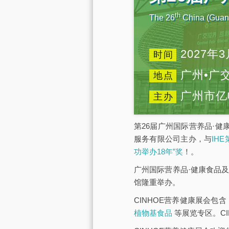
th
The 26
China (Guang
2027年3
时间
广州•广
地点
广州市亿
主办
第26届广州国际营养品·健
服务有限公司主办，与
IH
功举办18年”奖
！。
广州国际营养品·健康食品及
馆隆重举办。
CINHOE营养健康展会包含
植物基食品
等展览专区。C