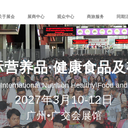
关于展会
展商中心
观众中心
商旅服务
同期
际营养品·健康食品
nternational Nutrition Healthy Food an
2027年3月10-12日
广州•广交会展馆