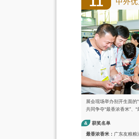
11
中外优
展会现场举办别开生面的
共同争夺“最香浓香米”、“
&
获奖名单
最香浓香米：
广东友粮粮