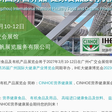
zhou) International Nutrition Healthy Food and Organic Produ
月10-12日
交会展馆
帆展览服务有限公司
康食品及有机产品展览会将于2027年3月10-12日在广州•广交会展
E第35届广州国际大健康产业博览会
同期举办，IHE大健康博览会
20
有机产品展览会 简称：
CINHOE营养健康展
，CINHOE营养健康
：
营养健康食品
、
有机食品及用品
、
高端进口健康食品及饮料
、
益
INHOE营养健康展会期待您的到来！