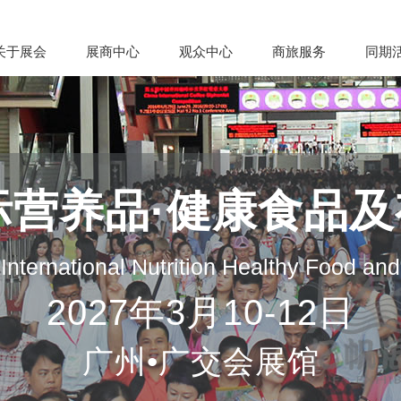
关于展会
展商中心
观众中心
商旅服务
同期
际营养品·健康食品
nternational Nutrition Healthy Food an
2027年3月10-12日
广州•广交会展馆