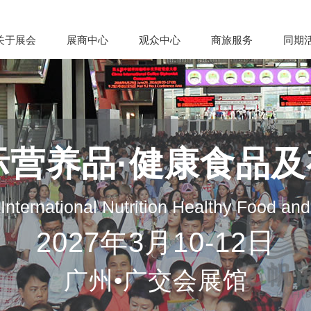
关于展会
展商中心
观众中心
商旅服务
同期
际营养品·健康食品
nternational Nutrition Healthy Food an
2027年3月10-12日
广州•广交会展馆