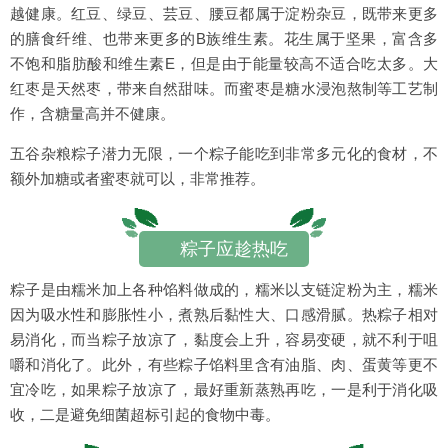
越健康。红豆、绿豆、芸豆、腰豆都属于淀粉杂豆，既带来更多
的膳食纤维、也带来更多的B族维生素。花生属于坚果，富含多
不饱和脂肪酸和维生素E，但是由于能量较高不适合吃太多。大
红枣是天然枣，带来自然甜味。而蜜枣是糖水浸泡熬制等工艺制
作，含糖量高并不健康。
五谷杂粮粽子潜力无限，一个粽子能吃到非常多元化的食材，不
额外加糖或者蜜枣就可以，非常推荐。
粽子应趁热吃
粽子是由糯米加上各种馅料做成的，糯米以支链淀粉为主，糯米
因为吸水性和膨胀性小，煮熟后黏性大、口感滑腻。热粽子相对
易消化，而当粽子放凉了，黏度会上升，容易变硬，就不利于咀
嚼和消化了。此外，有些粽子馅料里含有油脂、肉、蛋黄等更不
宜冷吃，如果粽子放凉了，最好重新蒸熟再吃，一是利于消化吸
收，二是避免细菌超标引起的食物中毒。