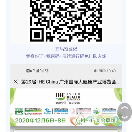
扫码预登记
凭身份证+穗康码+展馆通行码免排队入场
︽
︾