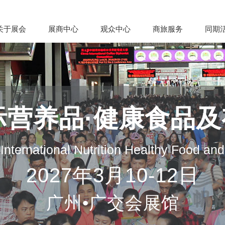
关于展会
展商中心
观众中心
商旅服务
同期
际营养品·健康食品
nternational Nutrition Healthy Food an
2027年3月10-12日
广州•广交会展馆