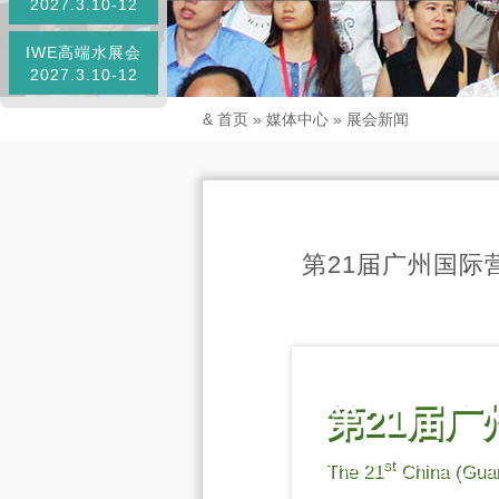
2027.3.10-12
IWE高端水展会
2027.3.10-12
&
首页
»
媒体中心
»
展会新闻
第21届广州国际营
第21届
st
The 21
China (Guan