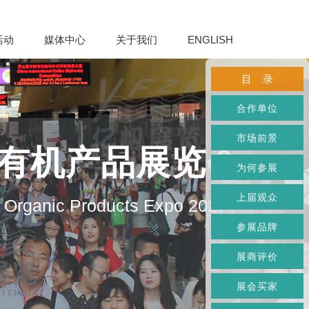
活动
媒体中心
关于我们
ENGLISH
目 录
合作单位
市场前景
及有机产品展览会
为何参展
上届观众
d Organic Products Expo 2027
参展品牌
展商评价
展会买家