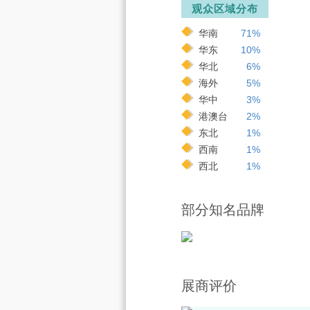
观众区域分布
华南
71%
华东
10%
华北
6%
海外
5%
华中
3%
港澳台
2%
东北
1%
西南
1%
西北
1%
部分知名品牌
展商评价