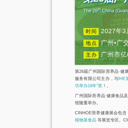
th
The 26
China (Guang
2027年3
时间
广州•广
地点
广州市亿
主办
第26届广州国际营养品·健
服务有限公司主办，与
IH
功举办18年”奖
！。
广州国际营养品·健康食品及
馆隆重举办。
CINHOE营养健康展会包含
植物基食品
等展览专区。C