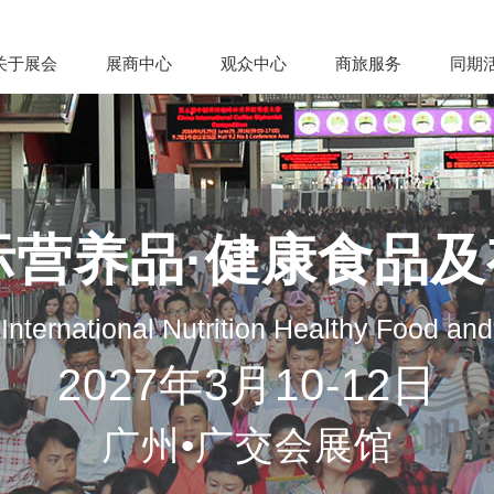
关于展会
展商中心
观众中心
商旅服务
同期
际营养品·健康食品
nternational Nutrition Healthy Food an
2027年3月10-12日
广州•广交会展馆