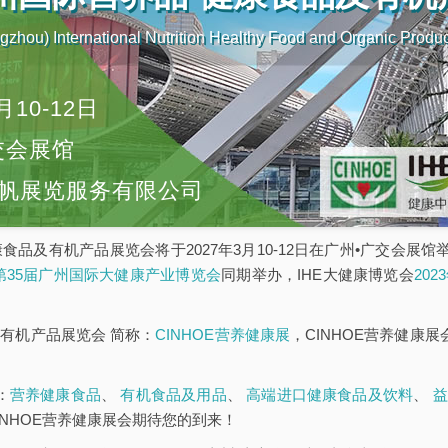
zhou) International Nutrition Healthy Food and Organic Produ
月10-12日
交会展馆
帆展览服务有限公司
康食品及有机产品展览会将于2027年3月10-12日在广州•广交会展
E第35届广州国际大健康产业博览会
同期举办，IHE大健康博览会
20
有机产品展览会 简称：
CINHOE营养健康展
，CINHOE营养健康
：
营养健康食品
、
有机食品及用品
、
高端进口健康食品及饮料
、
益
INHOE营养健康展会期待您的到来！