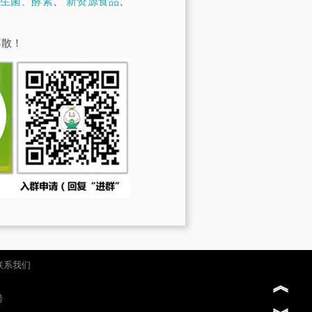
生菌、酵素
、
新资源食品
、
不散！
联系我们
︽
号