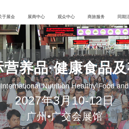
关于展会
展商中心
观众中心
商旅服务
同期
际营养品·健康食品
nternational Nutrition Healthy Food an
2027年3月10-12日
广州•广交会展馆