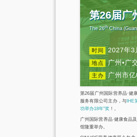
第26届
th
The 26
China (Guang
2027年3
时间
广州•广
地点
广州市亿
主办
第26届广州国际营养品·健
服务有限公司主办，与
IH
功举办18年”奖
！。
广州国际营养品·健康食品及
馆隆重举办。