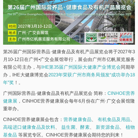
第26届广州国际营养品·健康食品及有机产品展览会将于2027年3
月10-12日在广州•广交会展馆举行，展会由广州市亿帆展览服务
有限公司主办，与
IHE第35届广州国际大健康产业博览会
同期举
办，IHE大健康博览会
2023年荣获广州市商务局颁发“成功举办18
年”奖
！。
广州国际营养品·健康食品及有机产品展览会 简称：
CINHOE营养
健康展
，CINHOE营养健康展会每年6月份在广州·广交会展馆隆
重举办。
CINHOE营养健康展会包含：
营养健康食品
、
有机食品及用品
、
高端进口健康食品及饮料
、
益生菌、酵素
、
新资源食品
、
植物
基食品
等展览专区。CINHOE营养健康展会期待您的到来！