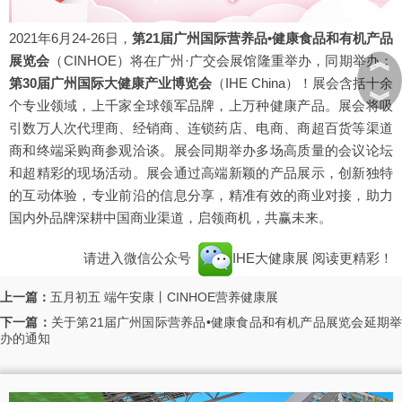
2021年6月24-26日，
第21届广州国际营养品•健康食品和有机产品
︽
展览会
（CINHOE）
将在广州·广交会展馆隆重举办，同期举办：
第30届广州国际大健康产业博览会
（IHE China）
！展会含括十余
︾
个专业领域，上千家全球领军品牌，上万种健康产品。展会将吸
引数万人次代理商、经销商、连锁药店、电商、商超百货等渠道
商和终端采购商参观洽谈。展会同期举办多场高质量的会议论坛
和超精彩的现场活动。展会通过高端新颖的产品展示，创新独特
的互动体验，专业前沿的信息分享，精准有效的商业对接，助力
国内外品牌深耕中国商业渠道，启领商机，共赢未来。
请进入微信公众号
IHE大健康展
阅读更精彩！
上一篇：
五月初五 端午安康丨CINHOE营养健康展
下一篇：
关于第21届广州国际营养品•健康食品和有机产品展览会延期
办的通知