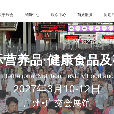
关于展会
展商中心
观众中心
商旅服务
同期
际营养品·健康食品
nternational Nutrition Healthy Food an
2027年3月10-12日
广州•广交会展馆