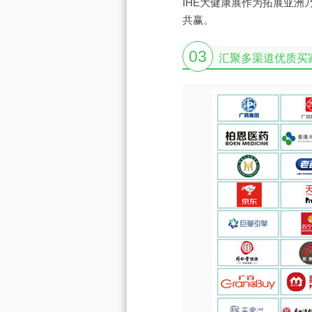
IHE大健康展作为拓展亚
共赢。
03
汇聚多渠道优质买