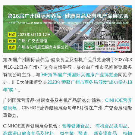
第26届广州国际营养品·健康食品及有机产品展览会将于2027年3
月10-12日在广州•广交会展馆举行，展会由广州市亿帆展览服务
有限公司主办，与
IHE第35届广州国际大健康产业博览会
同期举
办，IHE大健康博览会
2023年荣获广州市商务局颁发“成功举办18
年”奖
！。
广州国际营养品·健康食品及有机产品展览会 简称：
CINHOE营养
健康展
，CINHOE营养健康展会每年6月份在广州·广交会展馆隆
重举办。
CINHOE营养健康展会包含：
营养健康食品
、
有机食品及用品
、
高端进口健康食品及饮料
、
益生菌、酵素
、
新资源食品
、
植物