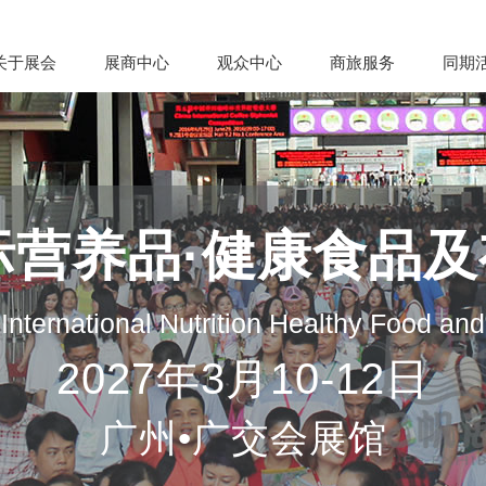
关于展会
展商中心
观众中心
商旅服务
同期
际营养品·健康食品
nternational Nutrition Healthy Food an
2027年3月10-12日
广州•广交会展馆