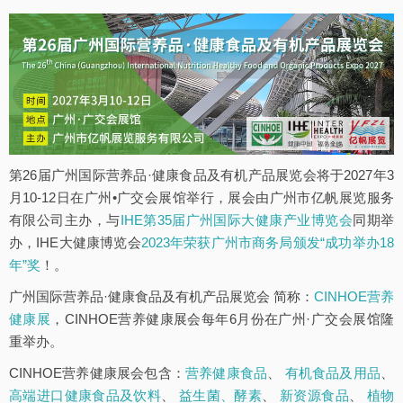
第26届广州国际营养品·健康食品及有机产品展览会将于2027年3
月10-12日在广州•广交会展馆举行，展会由广州市亿帆展览服务
有限公司主办，与
IHE第35届广州国际大健康产业博览会
同期举
办，IHE大健康博览会
2023年荣获广州市商务局颁发“成功举办18
年”奖
！。
广州国际营养品·健康食品及有机产品展览会 简称：
CINHOE营养
健康展
，CINHOE营养健康展会每年6月份在广州·广交会展馆隆
重举办。
CINHOE营养健康展会包含：
营养健康食品
、
有机食品及用品
、
高端进口健康食品及饮料
、
益生菌、酵素
、
新资源食品
、
植物