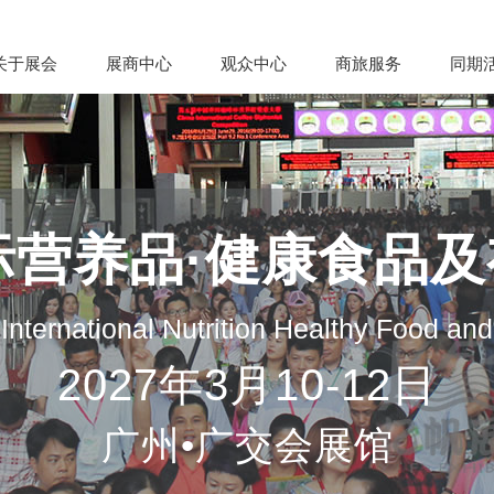
关于展会
展商中心
观众中心
商旅服务
同期
际营养品·健康食品
nternational Nutrition Healthy Food an
2027年3月10-12日
广州•广交会展馆