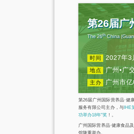
第26届
th
The 26
China (Guang
2027年3
时间
广州•广
地点
广州市亿
主办
第26届广州国际营养品·健
服务有限公司主办，与
IH
功举办18年”奖
！。
广州国际营养品·健康食品及
馆隆重举办。