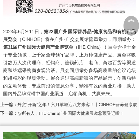
︽
︾
2023年6月9-11日，
第22届广州国际营养品•健康食品和有机产品
展览会
（CINHOE）
将在广州·广交会展馆隆重举办，同期举办：
第31届广州国际大健康产业博览会
（IHE China）
！展会含括十余
个专业领域，上千家全球领军品牌，上万种健康产品。展会将吸
引数万人次代理商、经销商、连锁药店、电商、商超百货等渠道
商和终端采购商参观洽谈。展会同期举办多场高质量的会议论坛
和超精彩的现场活动。展会通过高端新颖的产品展示，创新独特
的互动体验，专业前沿的信息分享，精准有效的商业对接，助力
国内外品牌深耕中国商业渠道，启领商机，共赢未来。
上一篇：
外贸“开新”之年！六月羊城迎八方来客！丨CINHOE营养健康展
下一篇：
@所有人，IHE China广州国际大健康展邀您预登记啦！