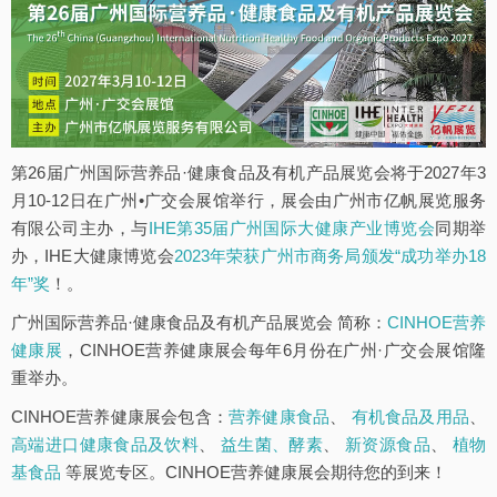
第26届广州国际营养品·健康食品及有机产品展览会将于2027年3
月10-12日在广州•广交会展馆举行，展会由广州市亿帆展览服务
有限公司主办，与
IHE第35届广州国际大健康产业博览会
同期举
办，IHE大健康博览会
2023年荣获广州市商务局颁发“成功举办18
年”奖
！。
广州国际营养品·健康食品及有机产品展览会 简称：
CINHOE营养
健康展
，CINHOE营养健康展会每年6月份在广州·广交会展馆隆
重举办。
CINHOE营养健康展会包含：
营养健康食品
、
有机食品及用品
、
高端进口健康食品及饮料
、
益生菌、酵素
、
新资源食品
、
植物
基食品
等展览专区。CINHOE营养健康展会期待您的到来！