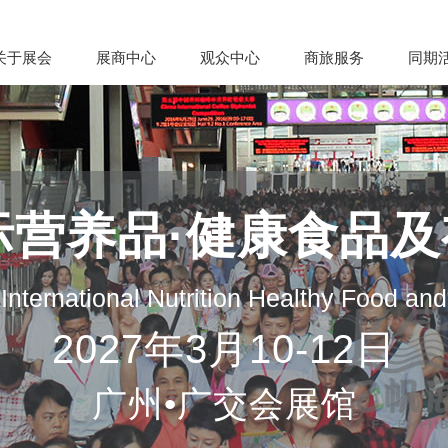
关于展会
展商中心
观众中心
商旅服务
同期
际营养品·健康食品
nternational Nutrition Healthy Food an
2027年3月10-12日
广州•广交会展馆