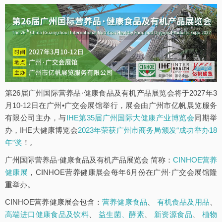
第26届广州国际营养品·健康食品及有机产品展览会将于2027年3
月10-12日在广州•广交会展馆举行，展会由广州市亿帆展览服务
有限公司主办，与
IHE第35届广州国际大健康产业博览会
同期举
办，IHE大健康博览会
2023年荣获广州市商务局颁发“成功举办18
年”奖
！。
广州国际营养品·健康食品及有机产品展览会 简称：
CINHOE营养
健康展
，CINHOE营养健康展会每年6月份在广州·广交会展馆隆
重举办。
CINHOE营养健康展会包含：
营养健康食品
、
有机食品及用品
、
高端进口健康食品及饮料
、
益生菌、酵素
、
新资源食品
、
植物