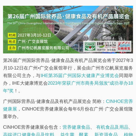
第26届广州国际营养品·健康食品及有机产品展览会将于2027年3
月10-12日在广州•广交会展馆举行，展会由广州市亿帆展览服务
有限公司主办，与
IHE第35届广州国际大健康产业博览会
同期举
办，IHE大健康博览会
2023年荣获广州市商务局颁发“成功举办18
年”奖
！。
广州国际营养品·健康食品及有机产品展览会 简称：
CINHOE营养
健康展
，CINHOE营养健康展会每年6月份在广州·广交会展馆隆
重举办。
CINHOE营养健康展会包含：
营养健康食品
、
有机食品及用品
、
高端进口健康食品及饮料
、
益生菌、酵素
、
新资源食品
、
植物