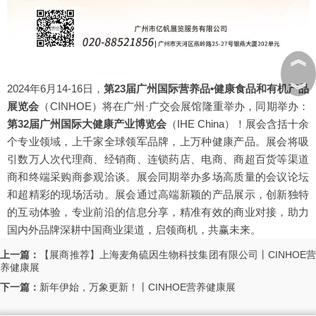
︽
︾
2024年6月14-16日，
第23届广州国际营养品•健康食品和有机产品
展览会
（CINHOE）
将在广州·广交会展馆隆重举办，同期举办：
第32届广州国际大健康产业博览会
（IHE China）
！展会含括十余
个专业领域，上千家全球领军品牌，上万种健康产品。展会将吸
引数万人次代理商、经销商、连锁药店、电商、商超百货等渠道
商和终端采购商参观洽谈。展会同期举办多场高质量的会议论坛
和超精彩的现场活动。展会通过高端新颖的产品展示，创新独特
的互动体验，专业前沿的信息分享，精准有效的商业对接，助力
国内外品牌深耕中国商业渠道，启领商机，共赢未来。
上一篇：
【展商推荐】上海麦角硫因生物科技集团有限公司丨CINHOE
养健康展
下一篇：
新年伊始，万象更新！丨CINHOE营养健康展