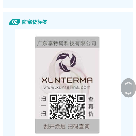
02
防窜货标签
︽
︾