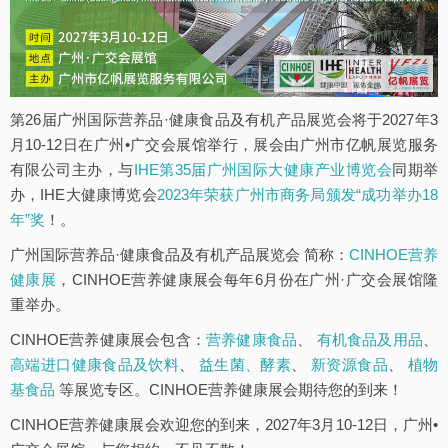
第26届广州国际营养品·健康食品及有机产品展览会将于2027年3
月10-12日在广州•广交会展馆举行，展会由广州市亿帆展览服务
有限公司主办，与
IHE第35届广州国际大健康产业博览会
同期举
办，IHE大健康博览会
2023年荣获广州市商务局颁发“成功举办18
年”奖
！。
广州国际营养品·健康食品及有机产品展览会 简称：
CINHOE营养
健康展
，CINHOE营养健康展会每年6月份在广州·广交会展馆隆
重举办。
CINHOE营养健康展会包含：
营养健康食品
、
有机食品及用品
、
高端进口健康食品及饮料
、
益生菌、酵素
、
新资源食品
、
植物
基食品
等展览专区。CINHOE营养健康展会期待您的到来！
CINHOE营养健康展会欢迎您的到来，2027年3月10-12日，广州•