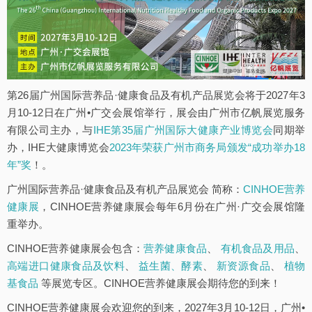
第26届广州国际营养品·健康食品及有机产品展览会将于2027年3
月10-12日在广州•广交会展馆举行，展会由广州市亿帆展览服务
有限公司主办，与
IHE第35届广州国际大健康产业博览会
同期举
办，IHE大健康博览会
2023年荣获广州市商务局颁发“成功举办18
年”奖
！。
广州国际营养品·健康食品及有机产品展览会 简称：
CINHOE营养
健康展
，CINHOE营养健康展会每年6月份在广州·广交会展馆隆
重举办。
CINHOE营养健康展会包含：
营养健康食品
、
有机食品及用品
、
高端进口健康食品及饮料
、
益生菌、酵素
、
新资源食品
、
植物
基食品
等展览专区。CINHOE营养健康展会期待您的到来！
CINHOE营养健康展会欢迎您的到来，2027年3月10-12日，广州•