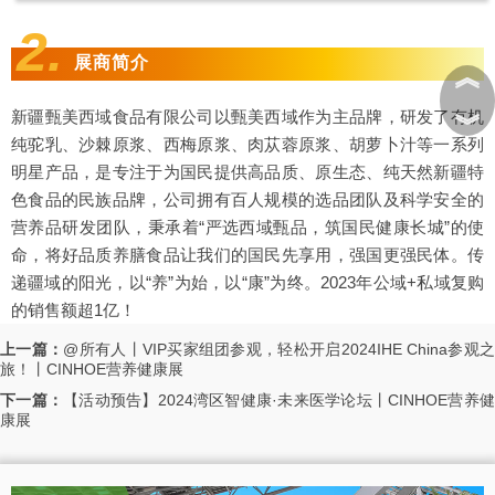
2.
展商简介
︽
新疆甄美西域食品有限公司以甄美西域作为主品牌，研发了有机
︾
纯驼乳、沙棘原浆、西梅原浆、肉苁蓉原浆、胡萝卜汁等一系列
明星产品，是专注于为国民提供高品质、原生态、纯天然新疆特
色食品的民族品牌，公司拥有百人规模的选品团队及科学安全的
营养品研发团队，秉承着“严选西域甄品，筑国民健康长城”的使
命，将好品质养膳食品让我们的国民先享用，强国更强民体。传
递疆域的阳光，以“养”为始，以“康”为终。2023年公域+私域复购
的销售额超1亿！
上一篇：
@所有人丨VIP买家组团参观，轻松开启2024IHE China参观
旅！丨CINHOE营养健康展
下一篇：
【活动预告】2024湾区智健康·未来医学论坛丨CINHOE营养
康展