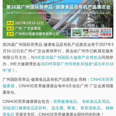
第26届广州国际营养品·健康食品及有机产品展览会将于2027年3
月10-12日在广州•广交会展馆举行，展会由广州市亿帆展览服务
有限公司主办，与
IHE第35届广州国际大健康产业博览会
同期举
办，IHE大健康博览会
2023年荣获广州市商务局颁发“成功举办18
年”奖
！。
广州国际营养品·健康食品及有机产品展览会 简称：
CINHOE营养
健康展
，CINHOE营养健康展会每年6月份在广州·广交会展馆隆
重举办。
CINHOE营养健康展会包含：
营养健康食品
、
有机食品及用品
、
高端进口健康食品及饮料
、
益生菌、酵素
、
新资源食品
、
植物
基食品
等展览专区。CINHOE营养健康展会期待您的到来！