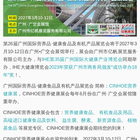
第26届广州国际营养品·健康食品及有机产品展览会将于2027年3
月10-12日在广州•广交会展馆举行，展会由广州市亿帆展览服务
有限公司主办，与
IHE第35届广州国际大健康产业博览会
同期举
办，IHE大健康博览会
2023年荣获广州市商务局颁发“成功举办18
年”奖
！。
广州国际营养品·健康食品及有机产品展览会 简称：
CINHOE营养
健康展
，CINHOE营养健康展会每年6月份在广州·广交会展馆隆
重举办。
CINHOE营养健康展会包含：
营养健康食品
、
有机食品及用品
、
高端进口健康食品及饮料
、
益生菌、酵素
、
新资源食品
、
植物
基食品
等展览专区。CINHOE营养健康展会期待您的到来！
CINHOE营养健康展会欢迎您的到来，2027年3月10-12日，广州•