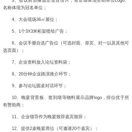
3、会议前后播放企业宣传片，背景墙体现赞助单位Logo、
名称体现为冠名单位；
4、大会现场36㎡展位；
5、1个3X3米桁架喷绘广告；
6、会议手册自选广告位（可选封面、扉页、封一以及其他可
选页面）；
7、企业资料放入论坛资料袋；
8、20分钟企业路演推介环节；
9、参与论坛圆桌对话环节；
10、晚宴背景板、签到墙等物料展示品牌logo，排位优于所
有赞助商；
11、企业领导作为晚宴致辞嘉宾致辞；
12、提供2桌晚宴席位（可邀请20个嘉宾）；