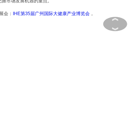
把握市场发展机遇的重点。
期展会：
IHE第35届广州国际大健康产业博览会
，
︽
︾
新资源食品
植物基