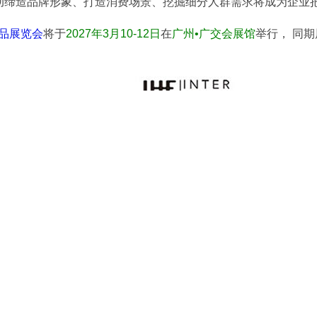
动缔造品牌形象、打造消费场景、挖掘细分人群需求将成为企业
产品展览会
将于
2027年3月10-12日
在
广州•广交会展馆
举行， 同
同期举办：
展品范围
高端进口食品及饮料
益生菌、酵素