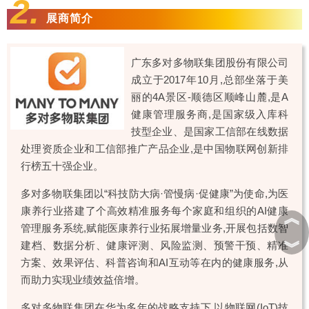
2.
展商简介
广东多对多物联集团股份有限公司
成立于2017年10月,总部坐落于美
丽的4A景区-顺德区顺峰山麓,是A
健康管理服务商,是国家级入库科
技型企业、是国家工信部在线数据
处理资质企业和工信部推广产品企业,是中国物联网创新排
行榜五十强企业。
多对多物联集团以“科技防大病·管慢病·促健康”为使命,为医
康养行业搭建了个高效精准服务每个家庭和组织的AI健康
︽
管理服务系统,赋能医康养行业拓展增量业务,开展包括数智
︾
建档、数据分析、健康评测、风险监测、预警干预、精准
方案、效果评估、科普咨询和AI互动等在内的健康服务,从
而助力实现业绩效益倍增。
多对多物联集团在华为多年的战略支持下,以物联网(IoT)技