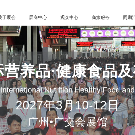
关于展会
展商中心
观众中心
商旅服务
同期
际营养品·健康食品
nternational Nutrition Healthy Food an
2027年3月10-12日
广州•广交会展馆