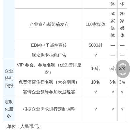
体
体
50
20
家
家
企业宣布新闻稿发布
100家媒体
媒
媒
体
体
EDM电子邮件宣传
5000封
—
—
观众胸卡挂绳广告
√
—
—
︽
VIP 参会、参展名额（优先安排座
10名
6名
3名
企业
次）
︾
特别
免费酒店住宿名额（大会期间）
10名
6名
3名
回报
宴请企业领导参加欢迎晚宴
√
√
√
定制
化服
根据企业需求进行定制调整
√
√
√
务
（单位：人民币/元）