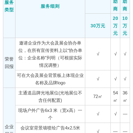
助
助
服务
服务细则
商
商
类型
20
10
30万元
万
万
元
元
邀请企业作为大会及展会协办单
位，在所有宣传资料上以“协办单
√
√
√
位：企业名称”列明（可根据实际
荣誉
情况调整）
回报
可在大会及展会背景板上体现企业
√
√
√
名称及品牌logo
主通道品牌光地展位(光地展位不
54
36
72㎡
含任何配置)
㎡
㎡
现场户外广告6x3 米（宽x高）一
√
√
—
个
企业
会议室背景墙喷绘广告4x2.5米
√
—
—