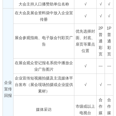
大会主持人口播赞助单位名称
√
√
√
在大会及展会资料袋中放入企业宣
√
√
√
传册
2P
1P
优先选择封
普
普
展会参观指南、电子版会刊彩页广
面、封底、
通
通
告
扉页等重点
彩
彩
位置
页
页
在展会观众登记报名系统中播放企
√
—
—
业广告图片
企业宣传短视频拍摄及主流媒体平
企业
台发布（展会现场拍摄或企业提供
√
√
—
宣传
素材）
回报
合
合
市级或以上
作
作
媒体采访
电视台
媒
媒