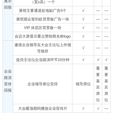
展示
（宽x高）一个
回报
展馆主要通道处地贴广告5个
√
—
—
展馆观众签到处背景板广告一块
√
—
—
VIP 休息区背景板一块
√
—
—
会议大屏显示重点赞助商名称logo
√
—
—
邀请企业领导在大会主论坛上作领
√
—
—
导致辞
提供主论坛企业路演环节10分钟
√
√
√
重
重
企业
要
要
路演
嘉
嘉
宣传
企业领导座位安排
领导席位
宾
宾
回报
席
席
位
位
大会暖场期间播放企业宣传片
√
√
—