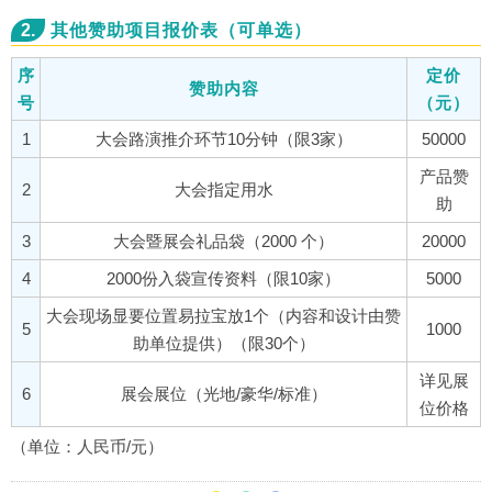
2.
其他赞助项目报价表（可单选）
序
定价
赞助内容
号
（元）
1
大会路演推介环节10分钟（限3家）
50000
产品赞
2
大会指定用水
助
3
大会暨展会礼品袋（2000 个）
20000
4
2000份入袋宣传资料（限10家）
5000
大会现场显要位置易拉宝放1个（内容和设计由赞
5
1000
助单位提供）（限30个）
详见展
6
展会展位（光地/豪华/标准）
位价格
（单位：人民币/元）