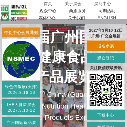
首页
关于展会
展商中心
观众中心
商旅服务
同期活动
媒体中心
关于我们
ENGLISH
2027年3月10-12日
第26届广州国际营
中促中心会展通知
广州•广交会展馆
报名参展
养品·健康食品及有
观众登记
关注微信获取资讯
机产品展览会
绿色低碳展(天津)
th
2026.9.16-18
The 26
China (Guangzhou)
International Nutrition Healthy Food and
IHE大健康展会
2027.3.10-12
下载中心
Organic Products Expo 2027
广州国际食品展