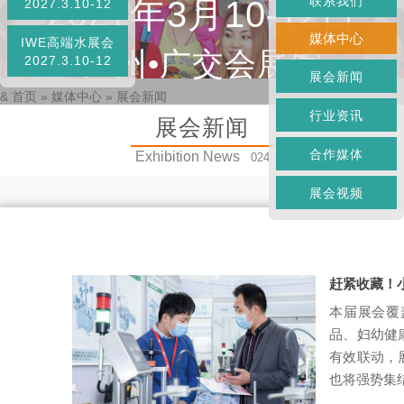
联系我们
2027年3月10-12日
2027.3.10-12
媒体中心
IWE高端水展会
广州•广交会展馆
2027.3.10-12
展会新闻
&
首页
»
媒体中心
»
展会新闻
行业资讯
展会新闻
合作媒体
Exhibition News
024
展会视频
赶紧收藏！
本届展会覆
品、妇幼健
有效联动，
也将强势集结.