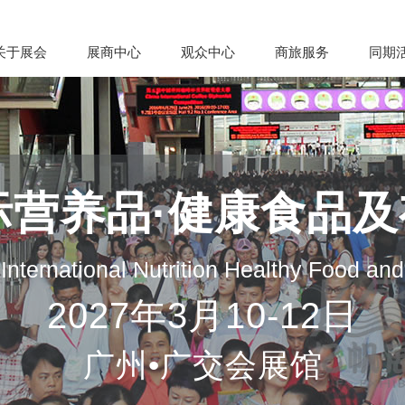
关于展会
展商中心
观众中心
商旅服务
同期
际营养品·健康食品
nternational Nutrition Healthy Food an
2027年3月10-12日
广州•广交会展馆