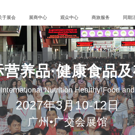
关于展会
展商中心
观众中心
商旅服务
同期
际营养品·健康食品
nternational Nutrition Healthy Food an
2027年3月10-12日
广州•广交会展馆