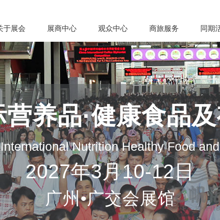
关于展会
展商中心
观众中心
商旅服务
同期
际营养品·健康食品
nternational Nutrition Healthy Food an
2027年3月10-12日
广州•广交会展馆