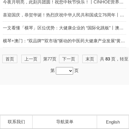
2025-11-03
今夜月明亮，此刻共团圆！祝您中秋节快乐！丨CINHOE营养健康展
2025-10-06
喜迎国庆，恭贺华诞！热烈庆祝中华人民共和国成立76周年丨CINHOE营养健康展
2025-10-01
一文看懂「横琴」区位优势：大健康企业的 “国际化跳板”丨澳门大健康展会
2025-09-19
横琴+澳门：“双品牌”“双市场”驱动的中医药大健康产业发展“黄金区域”丨澳门大健康展会
2025-09-18
首页
上一页
第77页
下一页
末页
共
83
页，转至
第
页
联系我们
导航菜单
English