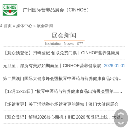
广州国际营养品展会（CINHOE）
&
首页
»
媒体中心
»
展会新闻
展会新闻
Exhibition News
077
【观众预登记】扫码登记 领取免费门票丨CINHOE营养健康展
2026-01-29
元旦至，愿所有美好如期而至丨CINHOE营养健康展
2026-01-01
第二届澳门国际大健康峰会暨横琴中医药与营养健康食品出海展会成功召开
2025-12-16
【12月12-13日】“横琴中医药与营养健康食品出海展会暨第二届澳门国际大健康峰会”即将启幕
2025-12-10
【场馆变更】关于活动举办场馆变更的通知丨澳门大健康展会
︽
2025-11-11
【观众登记】解锁2026核心商机！IHE 2026 预登记上线，大健康全产业链货源一站找齐！
︾