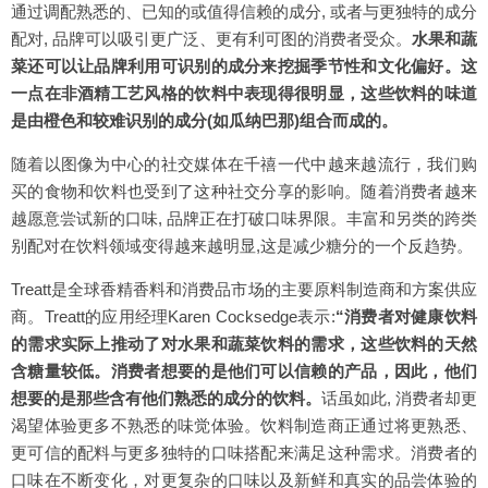
通过调配熟悉的、已知的或值得信赖的成分, 或者与更独特的成分
配对, 品牌可以吸引更广泛、更有利可图的消费者受众。
水果和蔬
菜还可以让品牌利用可识别的成分来挖掘季节性和文化偏好。这
一点在非酒精工艺风格的饮料中表现得很明显，这些饮料的味道
是由橙色和较难识别的成分(如瓜纳巴那)组合而成的。
随着以图像为中心的社交媒体在千禧一代中越来越流行，我们购
买的食物和饮料也受到了这种社交分享的影响。随着消费者越来
越愿意尝试新的口味, 品牌正在打破口味界限。丰富和另类的跨类
别配对在饮料领域变得越来越明显,这是减少糖分的一个反趋势。
Treatt是全球香精香料和消费品市场的主要原料制造商和方案供应
商。Treatt的应用经理Karen Cocksedge表示:
“消费者对健康饮料
的需求实际上推动了对水果和蔬菜饮料的需求，这些饮料的天然
含糖量较低。消费者想要的是他们可以信赖的产品，因此，他们
想要的是那些含有他们熟悉的成分的饮料。
话虽如此, 消费者却更
渴望体验更多不熟悉的味觉体验。饮料制造商正通过将更熟悉、
更可信的配料与更多独特的口味搭配来满足这种需求。消费者的
口味在不断变化，对更复杂的口味以及新鲜和真实的品尝体验的