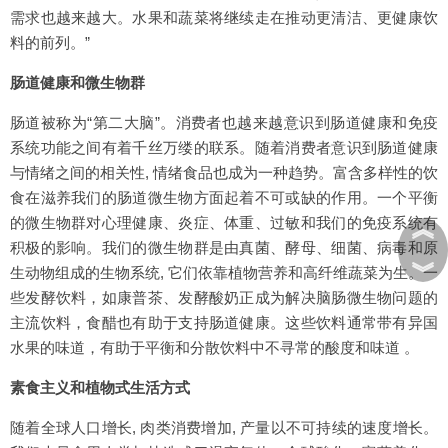
需求也越来越大。水果和蔬菜将继续走在推动更清洁、更健康饮
料的前列。”
肠道健康和微生物群
肠道被称为“第二大脑”。消费者也越来越意识到肠道健康和免疫
系统功能之间有着千丝万缕的联系。随着消费者意识到肠道健康
与情绪之间的相关性, 情绪食品也成为一种趋势。富含多样性的饮
食在滋养我们的肠道微生物方面起着不可或缺的作用。一个平衡
的微生物群对心理健康、炎症、体重、过敏和我们的免疫系统有
︽
积极的影响。我们的微生物群是由真菌、酵母、细菌、病毒和原
︾
生动物组成的生物系统, 它们依靠植物营养和高纤维蔬菜为生。一
些发酵饮料，如康普茶、发酵酸奶正成为解决脑肠微生物问题的
主流饮料，食醋也有助于支持肠道健康。这些饮料通常带有异国
水果的味道，有助于平衡和分散饮料中不寻常的酸度和味道 。
素食主义和植物式生活方式
随着全球人口增长, 肉类消费增加, 产量以不可持续的速度增长。