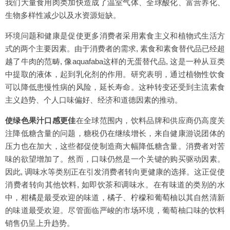
我们大量食用肉类加快造成了温室气体、全球酸化、富营养化、
生物多样性减少以及水资源短缺。
环境问题和健康是促使更多消费者采用素食主义和植物式生活方
式的两个主要因素。由于消费者的需求, 素食和素食替代品已经超
越了牛肉的范畴, 像aquafaba这样的无蛋替代品, 这是一种从豆类
中提取的液体，起到乳化剂的作用。研究表明，通过植物性饮食
可以降低患慢性病的风险，延长寿命。这种转变还受到主流素食
主义趋势、个人口味偏好、经济和道德因素的推动。
使绿色果汁口感更佳
在全球范围内，饮料品牌和供应商仍高度关
注降低糖含量的问题，糖税仍在继续增长，来自健康游说团体的
压力也在加大，这些都促使制造商大幅降低糖含量。消费者对苦
味的欲望增加了。然而，口味仍然是一个关键的购买驱动因素。
因此, 调味水等类别正在引发消费者转向更健康的选择。这正促使
消费者转向其他饮料, 如即饮茶和调味水。在有味道的类别的水
中，柑橘是最受欢迎的味道，橘子、柠檬和葡萄柚以其自然清新
的味道最受欢迎。尽管面临严峻的市场环境，葡萄柚口味的饮料
销售仍呈上升趋势。