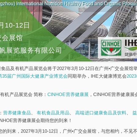
zhou) International Nutrition Healthy Food and Organic Produ
月10-12日
交会展馆
帆展览服务有限公司
康食品及有机产品展览会将于2027年3月10-12日在广州•广交会展
E第35届广州国际大健康产业博览会
同期举办，IHE大健康博览会
20
有机产品展览会 简称：
CINHOE营养健康展
，CINHOE营养健康
：
营养健康食品
、
有机食品及用品
、
高端进口健康食品及饮料
、
益
INHOE营养健康展会期待您的到来！
您的到来，2027年3月10-12日，广州•广交会展馆，与您相约，不见