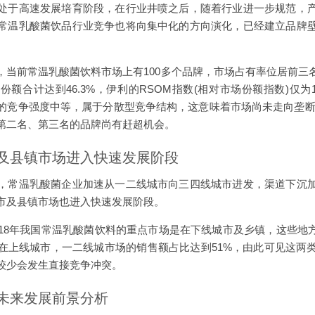
处于高速发展培育阶段，在行业井喷之后，随着行业进一步规范，
常温乳酸菌饮品行业竞争也将向集中化的方向演化，已经建立品牌
，当前常温乳酸菌饮料市场上有100多个品牌，市场占有率位居前三
额合计达到46.3%，伊利的RSOM指数(相对市场份额指数)仅为
的竞争强度中等，属于分散型竞争结构，这意味着市场尚未走向垄断
第二名、第三名的品牌尚有赶超机会。
及县镇市场进入快速发展阶段
，常温乳酸菌企业加速从一二线城市向三四线城市进发，渠道下沉
市及县镇市场也进入快速发展阶段。
018年我国常温乳酸菌饮料的重点市场是在下线城市及乡镇，这些地方
在上线城市，一二线城市场的销售额占比达到51%，由此可见这两
较少会发生直接竞争冲突。
未来发展前景分析