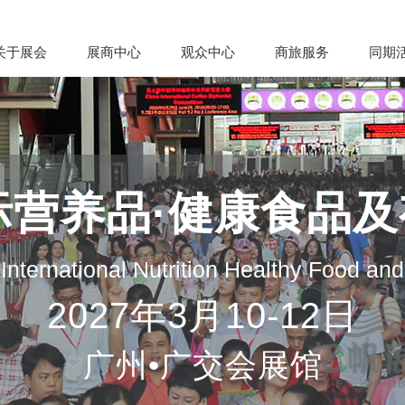
关于展会
展商中心
观众中心
商旅服务
同期
际营养品·健康食品
nternational Nutrition Healthy Food an
2027年3月10-12日
广州•广交会展馆