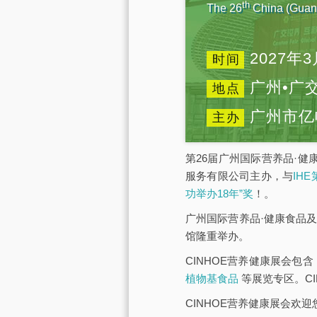
th
The 26
China (Guang
2027年3
时间
广州•广
地点
广州市亿
主办
第26届广州国际营养品·健
服务有限公司主办，与
IH
功举办18年”奖
！。
广州国际营养品·健康食品及
馆隆重举办。
CINHOE营养健康展会包含
植物基食品
等展览专区。C
CINHOE营养健康展会欢迎