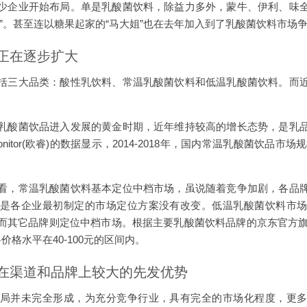
少企业开始布局。单是乳酸菌饮料，除益力多外，蒙牛、伊利、味
”。甚至连以糖果起家的“马大姐”也在去年加入到了乳酸菌饮料市场
正在逐步扩大
括三大品类：酸性乳饮料、常温乳酸菌饮料和低温乳酸菌饮料。而
乳酸菌饮品进入发展的黄金时期，近年维持较高的增长态势，是乳
nitor(欧睿)的数据显示，2014-2018年，国内常温乳酸菌饮品市场规模
看，常温乳酸菌饮料基本定位中档市场，虽说随着竞争加剧，各品
是各企业最初制定的市场定位方案没有改变。低温乳酸菌饮料市
而其它品牌则定位中档市场。根据主要乳酸菌饮料品牌的京东官方旗舰
格水平在40-100元的区间内。
在渠道和品牌上较大的先发优势
局并未完全形成，为充分竞争行业，具有完全的市场化程度，更