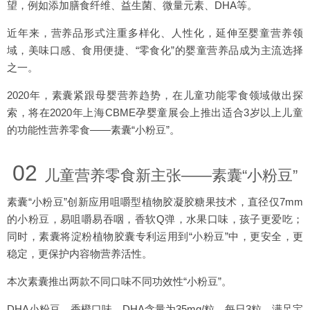
望，例如添加膳食纤维、益生菌、微量元素、DHA等。
近年来，营养品形式注重多样化、人性化，延伸至婴童营养领
域，美味口感、食用便捷、“零食化”的婴童营养品成为主流选择
之一。
2020年，素囊紧跟母婴营养趋势，在儿童功能零食领域做出探
索，将在2020年上海CBME孕婴童展会上推出适合3岁以上儿童
的功能性营养零食——素囊“小粉豆”。
02
儿童营养零食新主张——素囊“小粉豆”
素囊“小粉豆”创新应用咀嚼型植物胶凝胶糖果技术，直径仅7mm
的小粉豆，易咀嚼易吞咽，香软Q弹，水果口味，孩子更爱吃；
同时，素囊将淀粉植物胶囊专利运用到“小粉豆”中，更安全，更
稳定，更保护内容物营养活性。
本次素囊推出两款不同口味不同功效性“小粉豆”。
DHA小粉豆，香橙口味，DHA含量为35mg/粒，每日3粒，满足宝