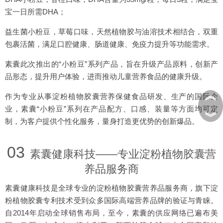
宝一日所需DHA；
益生菌小粉豆，草莓口味，天然植物胶与油溶技术相结合，双重
包裹活菌，满足口腔健康、肠道健康、免疫力提升等功能需求。
素囊此次推出的“小粉豆”系列产品，旨在升级产品原料，创新产
品形态，提升用户体验，进而推动儿童营养食品的健康升级。
︽
作为专业从事淀粉植物胶囊营养保健食品研发、生产的国际企
业，素囊“小粉豆”系列在产品配方、口感、装量等方面均可定
︾
制，为客户提供个性化服务，量身打造更优势的创新爆品。
03
素囊健康科技——专业淀粉植物胶囊营
养品服务商
素囊健康科技是全球专业的淀粉植物胶囊营养品服务商，旗下淀
粉植物胶囊专利技术受到众多国际高端营养品牌的验证与青睐。
自2014年启动全球销售布局，至今，素囊的供应网络已遍布美