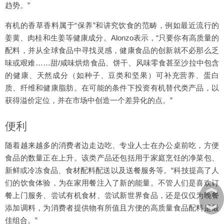
趋势。”
有机的香草香料属于“保养”和讲究饮食的范畴，例如最近流行的
姜黄、肉桂和生姜等健康成分。Alonzo表示，“只要你有高质量的
配料，并从全球食品中寻找灵感，健康食品的创新就不必那么乏
味或艰难……甜/咸味烘焙食品、饼干、风味零食甚至沙拉中包含
的健康、天然成分（如种子、豆类和坚果）可补充营养、蛋白
质、纤维和健康脂肪。在可能的条件下投资有机替代类产品，以
获得溢价定位，并在市场中创造一个差异化的点。”
便利
随着越来越多的消费者边走边吃、专业人士在办公桌前吃，方便
食品的数量正在上升。该类产品还包括用于家庭烹饪的净菜包、
新鲜或冷冻食品、食材配料配送以及送餐服务等。“科技提高了人
们的饮食体验，为在家用餐注入了新的能量。不管人们是喜欢订
︽
餐上门服务、尝试有机食材、尝试新世界食品，还是仅仅为晚餐
︾
添加调料，为消费者提供物有所值且方便的高质量食品配料是最
佳组合。”