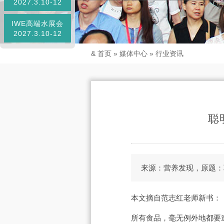
2027.3.10-12
IWE高端水展会
2027.3.10-12
&
首页
»
媒体中心
»
行业资讯
聪
来源：营养发现，原题：
本文摘自范志红老师新书：
所有食品，毫无例外地都要