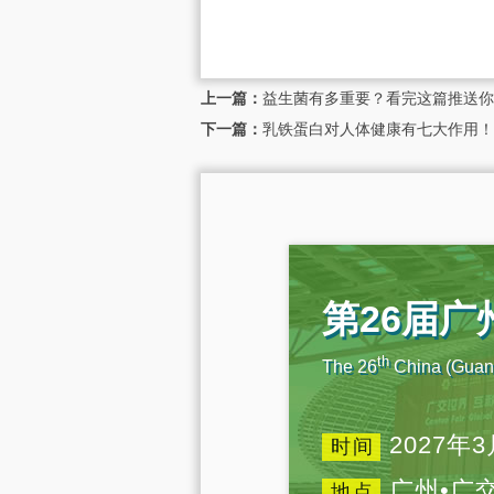
上一篇：
益生菌有多重要？看完这篇推送你
下一篇：
乳铁蛋白对人体健康有七大作用！
第26届
th
The 26
China (Guang
2027年3
时间
广州•广
地点