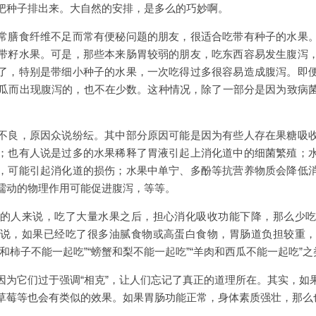
把种子排出来。大自然的安排，是多么的巧妙啊。
常膳食纤维不足而常有便秘问题的朋友，很适合吃带有种子的水果
带籽水果。可是，那些本来肠胃较弱的朋友，吃东西容易发生腹泻
了，特别是带细小种子的水果，一次吃得过多很容易造成腹泻。即
个甜瓜而出现腹泻的，也不在少数。这种情况，除了一部分是因为致病
不良，原因众说纷纭。其中部分原因可能是因为有些人存在果糖吸
；也有人说是过多的水果稀释了胃液引起上消化道中的细菌繁殖；
，可能引起消化道的损伤；水果中单宁、多酚等抗营养物质会降低
蠕动的物理作用可能促进腹泻，等等。
的人来说，吃了大量水果之后，担心消化吸收功能下降，那么少
说，如果已经吃了很多油腻食物或高蛋白食物，胃肠道负担较重
和柿子不能一起吃”“螃蟹和梨不能一起吃”“羊肉和西瓜不能一起吃”
因为它们过于强调“相克”，让人们忘记了真正的道理所在。其实，如
草莓等也会有类似的效果。如果胃肠功能正常，身体素质强壮，那么