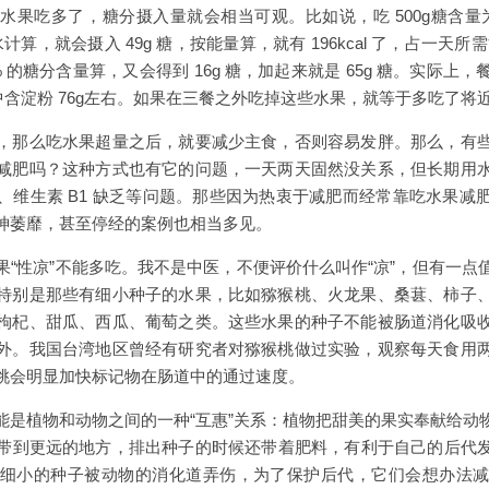
果吃多了，糖分摄入量就会相当可观。比如说，吃 500g糖含量为
计算，就会摄入 49g 糖，按能量算，就有 196kcal 了，占一天所需
 8% 的糖分含量算，又会得到 16g 糖，加起来就是 65g 糖。实际
，其中含淀粉 76g左右。如果在三餐之外吃掉这些水果，就等于多吃了将
，那么吃水果超量之后，就要减少主食，否则容易发胖。那么，有
减肥吗？这种方式也有它的问题，一天两天固然没关系，但长期用
、维生素 B1 缺乏等问题。那些因为热衷于减肥而经常靠吃水果减
神萎靡，甚至停经的案例也相当多见。
果“性凉”不能多吃。我不是中医，不便评价什么叫作“凉”，但有一点
特别是那些有细小种子的水果，比如猕猴桃、火龙果、桑葚、柿子
枸杞、甜瓜、西瓜、葡萄之类。这些水果的种子不能被肠道消化吸
外。我国台湾地区曾经有研究者对猕猴桃做过实验，观察每天食用
桃会明显加快标记物在肠道中的通过速度。
能是植物和动物之间的一种“互惠”关系：植物把甜美的果实奉献给动
带到更远的地方，排出种子的时候还带着肥料，有利于自己的后代
细小的种子被动物的消化道弄伤，为了保护后代，它们会想办法