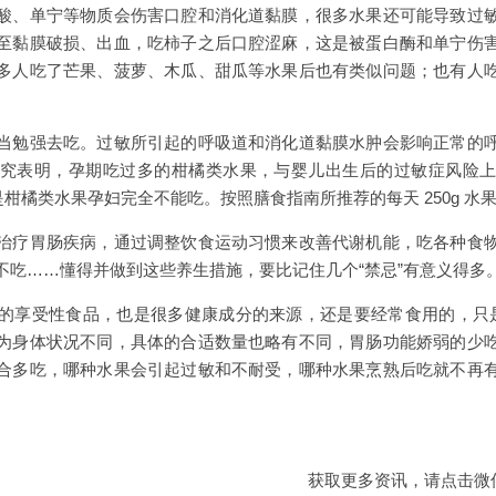
酸、单宁等物质会伤害口腔和消化道黏膜，很多水果还可能导致过
至黏膜破损、出血，吃柿子之后口腔涩麻，这是被蛋白酶和单宁伤
多人吃了芒果、菠萝、木瓜、甜瓜等水果后也有类似问题；也有人
。
当勉强去吃。过敏所引起的呼吸道和消化道黏膜水肿会影响正常的
究表明，孕期吃过多的柑橘类水果，与婴儿出生后的过敏症风险
是柑橘类水果孕妇完全不能吃。按照膳食指南所推荐的每天 250g 
治疗胃肠疾病，通过调整饮食运动习惯来改善代谢机能，吃各种食
不吃……懂得并做到这些养生措施，要比记住几个“禁忌”有意义得多
享受性食品，也是很多健康成分的来源，还是要经常食用的，只是数量宜
为身体状况不同，具体的合适数量也略有不同，胃肠功能娇弱的少
合多吃，哪种水果会引起过敏和不耐受，哪种水果烹熟后吃就不再
。
获取更多资讯，请点击微