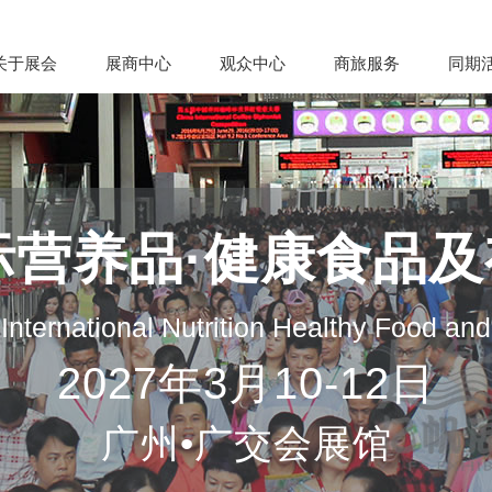
关于展会
展商中心
观众中心
商旅服务
同期
际营养品·健康食品
nternational Nutrition Healthy Food an
2027年3月10-12日
广州•广交会展馆