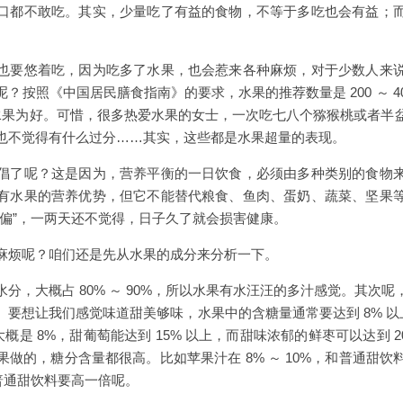
口都不敢吃。其实，少量吃了有益的食物，不等于多吃也会有益；
也要悠着吃，因为吃多了水果，也会惹来各种麻烦，对于少数人来
？按照《中国居民膳食指南》的要求，水果的推荐数量是 200 ～ 4
00g 水果为好。可惜，很多热爱水果的女士，一次吃七八个猕猴桃或者
也不觉得有什么过分……其实，这些都是水果超量的表现。
倡了呢？这是因为，营养平衡的一日饮食，必须由多种类别的食物
有水果的营养优势，但它不能替代粮食、鱼肉、蛋奶、蔬菜、坚果
跑偏”，一两天还不觉得，日子久了就会损害健康。
麻烦呢？咱们还是先从水果的成分来分析一下。
分，大概占 80% ～ 90%，所以水果有水汪汪的多汁感觉。其次
要想让我们感觉味道甜美够味，水果中的含糖量通常要达到 8% 以
大概是 8%，甜葡萄能达到 15% 以上，而甜味浓郁的鲜枣可以达到 
做的，糖分含量都很高。比如苹果汁在 8% ～ 10%，和普通甜
这比普通甜饮料要高一倍呢。