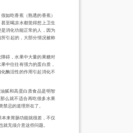
。假如吃香蕉（熟透的香蕉）
，甚至喝凉水都觉得想上卫生
便是消化功能正常的人，因为
菌所引起的，大部分情况被称
收障碍，水果中大量的果糖对
水果中往往有强力的蛋白质，
消化酶活性的作用引起消化不
吃油腻和高蛋白质食品是明智
，那么就不适合再吃很多水果
之类禁忌的道理所在了。
果本来胃肠功能就很差，不仅
也就无须介意这些问题。