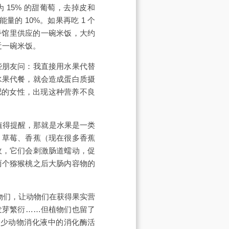
 15% 的甜葡萄，去掉皮和
能量的 10%。如果再吃 1 个
上，餐馆里供应的一碗米饭，大约
近一碗米饭。
些朋友问：我直接用水果代替
水果代餐，就会造成蛋白质摄
肥的女性，出现这种营养不良
值得提醒，那就是水果是一类
、草莓、香蕉（现在很多香蕉
收，它们会刺激肠道蠕动，促
两个猕猴桃之后大肠内容物的
物们，让动物们在获得果实营
发芽繁衍……但植物们也留了
减少动物消化液中的消化酶活