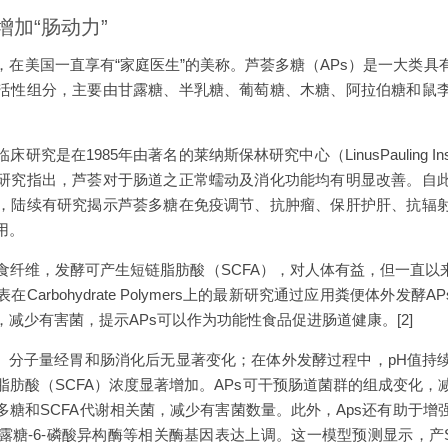
加“肠动力”
，在美国一直享有“家庭医生”的美称。芦荟多糖（APs）是一大类具
活性组分，主要由甘露糖、半乳糖、葡萄糖、木糖、阿拉伯糖和鼠
究是在1985年由著名的莱纳斯保林研究中心（LinusPauling Ins
研究指出，芦荟对于肠道之正常蠕动及消化功能均有明显改善。自
，陆续有研究揭示芦荟多糖在免疫调节、抗肿瘤、保肝护肝、抗辐
用。
食纤维，发酵可产生短链脂肪酸（SCFA），对人体有益，但一直以来
arbohydrate Polymers上的最新研究通过应用粪便体外发酵
减少有害菌，提示APs可以作为功能性食品促进肠道健康。[2]
s）分子量经胃和肠消化后无显著变化；在体外发酵过程中，pH值持
脂肪酸（SCFA）浓度显著增加。APs可干预肠道菌群的组成变化，
多糖和SCFA代谢相关菌，减少有害菌数量。此外，Aps还有助于增
糖-6-磷酸异构酶等相关酶基因表达上调。这一模型预测显示，产S