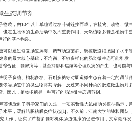
微生态调节剂
子物质，由10个以上单糖通过糖苷键连接而成，在植物、动物、微
，也在生物体的生命活动中发挥重要作用。天然植物多糖是植物中
运行的基本物质。
糖可以通过修复肠道屏障、调节肠道菌群、调控肠道细胞因子水平
健康的最大核心基础，不均衡、不够多样化的肠道微生态可能引发
谢综合征、糖尿病等，甚至抑郁和焦虑等心理疾病的产生，也可能与
决明子多糖、枸杞多糖、石斛多糖等对肠道微生态有着一定的调节
要依靠肠道中的微生物将其降解，反过来不同种类的肠道微生物对
衍。因此，植物多糖是一种可行的肠道微生态调节剂。
年的芦荟也受到了科学家们的关注。一项实验性大鼠结肠炎模型揭示，
子水平，缓解结肠粘膜炎症状态[1]。不久前，江南大学的钱和团队
作，证实了芦荟多糖对机体肠道健康的促进作用，文章最终发表在Carboh