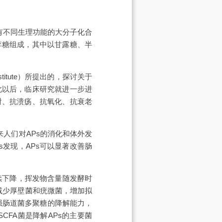
有不同生理功能的大分子化合
李糖组成，其中以甘露糖、半
titute）所提出的，探讨关于
此以后，临床研究就进一步进
射、抗溃疡、抗氧化、抗衰老
人们对APs的消化和体外发
APs发现，APs可以显著改善肠
续下降，挥发物含量随发酵时
减少厚壁菌和疣微菌，增加拟
强肠道菌多聚糖的降解能力，
CFA菌是降解APs的主要菌