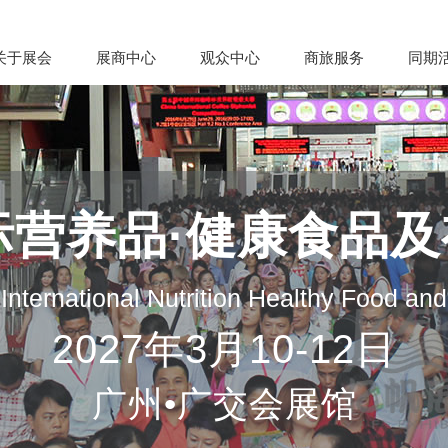
关于展会
展商中心
观众中心
商旅服务
同期
际营养品·健康食品
nternational Nutrition Healthy Food an
2027年3月10-12日
广州•广交会展馆