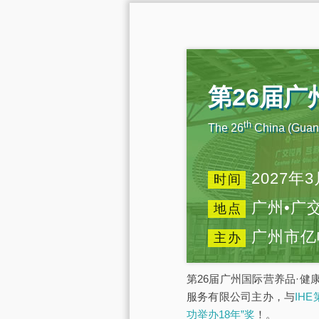
第26届
th
The 26
China (Guang
2027年3
时间
广州•广
地点
广州市亿
主办
第26届广州国际营养品·健
服务有限公司主办，与
IH
功举办18年”奖
！。