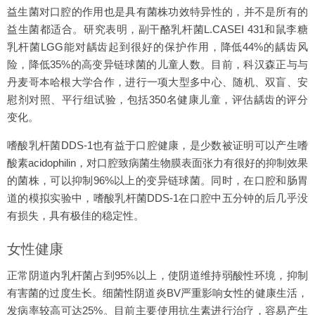
益生菌对口腔的作用也是具有菌株功效特异性的，并不是所有的
益生菌都适合。研究表明，副干酪乳杆菌L.CASEI 431和鼠李糖
乳杆菌LGG能对龋齿起到很好的保护作用，降低44%的龋齿风
险，降低35%的高变异链球菌的儿童人数。目前，科汉森正与与
丹麦哥本哈根大学合作，进行一项大型多中心、随机、双盲、安
慰剂对照、平行组试验，包括350名健康儿童，评估龋齿的评分
变化。
嗜酸乳杆菌DDS-1也有益于口腔健康，是少数被证明可以产生嗜
酸素acidophilin，对口腔致病菌生物膜表面张力有很好的抑制效果
的菌株，可以抑制96%以上的变异链球菌。同时，在口腔和肠胃
道的模拟实验中，嗜酸乳杆菌DDS-1在口腔中五分钟的后几乎没
有损失，具有极佳的稳定性。
女性健康
正常阴道内乳杆菌占到95%以上，使阴道维持弱酸性环境，抑制
有害菌的过度生长。细菌性阴道炎BV严重影响女性的健康生活，
发病率较高可达25%。目前主要使用抗生素进行治疗，容易产生