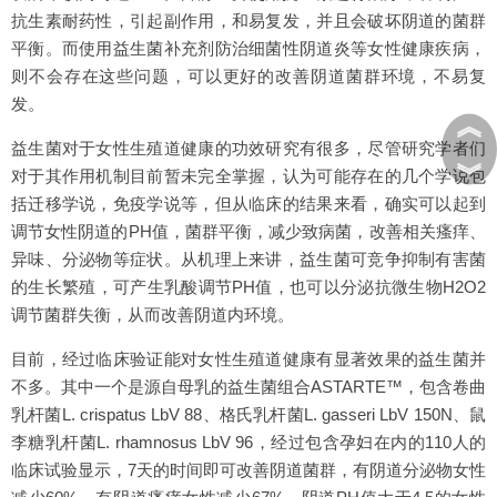
抗生素耐药性，引起副作用，和易复发，并且会破坏阴道的菌群
平衡。而使用益生菌补充剂防治细菌性阴道炎等女性健康疾病，
则不会存在这些问题，可以更好的改善阴道菌群环境，不易复
发。
︽
益生菌对于女性生殖道健康的功效研究有很多，尽管研究学者们
︾
对于其作用机制目前暂未完全掌握，认为可能存在的几个学说包
括迁移学说，免疫学说等，但从临床的结果来看，确实可以起到
调节女性阴道的PH值，菌群平衡，减少致病菌，改善相关瘙痒、
异味、分泌物等症状。从机理上来讲，益生菌可竞争抑制有害菌
的生长繁殖，可产生乳酸调节PH值，也可以分泌抗微生物H2O2
调节菌群失衡，从而改善阴道内环境。
目前，经过临床验证能对女性生殖道健康有显著效果的益生菌并
不多。其中一个是源自母乳的益生菌组合ASTARTE™，包含卷曲
乳杆菌L. crispatus LbV 88、格氏乳杆菌L. gasseri LbV 150N、鼠
李糖乳杆菌L. rhamnosus LbV 96，经过包含孕妇在内的110人的
临床试验显示，7天的时间即可改善阴道菌群，有阴道分泌物女性