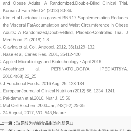
and Obese Adults: A Randomized,Double-Blind Clinical Trial.
Korean J Fam Med 34 (2013) 80-89.
Kim et al.Lactobacillus gasseri BNR17 Supplementation Reduces
the Visceral FatAccumulation and Waist Circumference in Obese
Adults: A Randomized,Double-Blind, Placebo-Controlled Trial. J
Med Food 21 (2018) 1-8.
Glavina et al, Coll. Antropol. 2012, 36(1)129–132
Näse et al, Caries Res. 2001, 35412-420
Applied Microbiology and Biotechnology · April 2016
Anoshinaet al. PERINATOLOGIYA IPEDIATRIYA.
2016.4(68):22_25
J Functional Foods. 2016 Aug; 25: 123-134
EuropeanJournal of Clinical Nutrition (2012) 66, 1234–1241
Pakdaman et al.2016. Nutr J. 15:56
Mol Cell Biochem.2003.Jan;243(1-2):29-35
24 August, 2017, VOL548,Nature
上一篇：
玻尿酸为功能食品制造的新风口