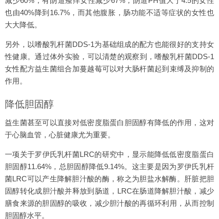
减少60%，有阴道瘙痒女性减少67%，阴道PH值大于4.5的女性
也由40%降到16.7%，而其他腹胀，肠功能不适等症状的女性也
大大降低。
另外，以嗜酸乳杆菌DDS-1为基础组成的配方也能很好的支持女
性健康。通过体外实验，可以清楚的观察到，嗜酸乳杆菌DDS-1
女性配方益生菌组合加蔓越莓可以对大肠杆菌起到束缚及抑制的
作用。
降低胆固醇
益生菌甚至可以直接对低密度脂蛋白胆固醇有降低的作用，这对
于心脑血管，心脏健康尤为重要。
一项关于罗伊氏乳杆菌LRC的研究中，显示能降低低密度脂蛋白
胆固醇11.64%，总胆固醇降低9.14%。这主要是因为罗伊氏乳杆
菌LRC可以产生降解胆汁酸的酶，称之为胆盐水解酶。肝脏把胆
固醇转化成胆汁酸并释放到肠道，LRC在肠道降解胆汁酸，减少
膳食来源的胆固醇的吸收，减少胆汁酸的再循环利用，从而控制
胆固醇水平。