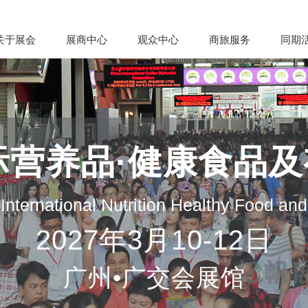
关于展会
展商中心
观众中心
商旅服务
同期
际营养品·健康食品
nternational Nutrition Healthy Food an
2027年3月10-12日
广州•广交会展馆