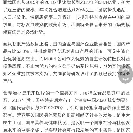
而我国也从2015年的20.1亿迅速增长到2019年的58.4亿元，扩大
了近三倍的规模。年均复合增速达到30%以上，发展势头迅勐。
人口老龄化、慢病患病率上升将进一步提升特医食品在中国的需
求量。对标发展成熟的欧美市场，我国特医食品未来的市场规模
超百亿元是必然趋势。
而从获批产品数目上看，国内企业与国外企业数目相当，国内产
品占比52.9%，获批数量已实现对进口产品的赶超，可见中资企
业优势逐渐突出。而Meitek公司作为优秀的自主研发特医原料基
粉供应商，不止为优秀的特医公司提供基粉原料，也为其他多家
︽
知名企业提供技术支持，共同参与研发设计了多款已获批的特医
︾
产品。
营养治疗是未来医疗的一个重要方向，而特医食品是其中的基
石。2017年后，国务院先后发布了《“健康中国2030”规划纲要》
和《国民营养计划2017-2030》，针对国民健康与营养作出重要
部署。营养事关国民身体素质的提高和经济社会的发展，是重大
民生工程。国民营养与健康状况，是反映一个国家经济与社会发
展水平的重要指标，是实现社会可持续发展的基本条件，是国家