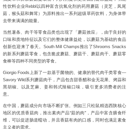
性饮料企业Rebbl以四种富含抗氧化剂的药用蘑菇（灵芝，凤尾
菇，猴头菇和舞茸）为原料推出一系列超级草药饮料，为身体带
去带来满满的能量。
当然薯条、肉干等零食品类也出现了「蘑菇效应」，由于良好的
口味和质地特征以及它们的整体健康益处，以蘑菇为基础的食品
创新也迎来了春天。South Mill Champs推出了Shrooms Snacks
的新系列蘑菇零食，包含脆皮蘑菇、蘑菇干、蘑菇肉干、蘑菇零
食棒等四种不同类型的零食。
Giorgio Foods上新了一款基于菌物的、健康的替代肉干类零食—
Savory Wild系列蘑菇肉干，产品包含甜香醋和金无花果、烤蒜和
黑胡椒、以及芝麻、姜和韩式辣椒口味，吸引更多消费者的注
意。
在中国，蘑菇成分向市场不断扩张。例如三只松鼠精选西陕核心
地区的优质香菇肉，推出素肉产品“菇的肉”，产品中富含膳食纤
维，可以促进肠道蠕动，并且香菇有肉的口感，同时也满足素食
主义者的需求。