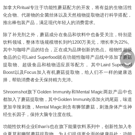
加拿大Rritual专注于功能性蘑菇配方的开发，将有益的生物活性
化合物、代谢物的全菌丝体以及天然植物提取物进行科学搭配，
推出棒包装产品，满足现代年轻人的消费需求。
除了补充剂之外，蘑菇成分在食品和饮料中也备受关注，特别是
饮料领域，整体市场规模增长到约1200万美元，增长率为22%。
其中与咖啡产品的结合，正在成为品牌创新的热点。植物性超级
︽
食品的公司Laird Superfood就在功能性咖啡产品线中添加了蘑菇
︾
提取物、超级食品和植物适应原等配方， 其中Laird Superfood
Boost以及Focus加入有机蘑菇提取物，给人们不一样的健康选
择，帮助消费者全天保持精力充沛。
Shroomshot旗下Golden Immunity和Mental Magic两款产品中也
都加入了蘑菇提取物，其中Golden Immunity添加火鸡尾菇，味道
更加辛辣刺激，Mental Magic则含有狮鬃蘑菇，刺激身体产生神
经生长因子，保持大脑专注度在线。
功能性饮料企业Ethan’s也在旗下能量饮料系列中，创新性加入冬
虫夏草和狮鬃蘑菇提取物，为人们提供更全面的健康益处；功能