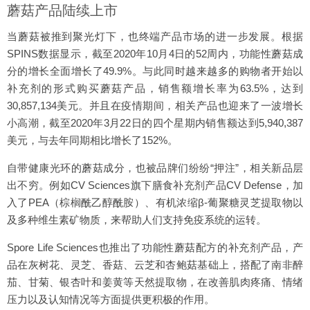
蘑菇产品陆续上市
当蘑菇被推到聚光灯下，也终端产品市场的进一步发展。根据
SPINS数据显示，截至2020年10月4日的52周内，功能性蘑菇成
分的增长全面增长了49.9%。与此同时越来越多的购物者开始以
补充剂的形式购买蘑菇产品，销售额增长率为63.5%，达到
30,857,134美元。并且在疫情期间，相关产品也迎来了一波增长
小高潮，截至2020年3月22日的四个星期内销售额达到5,940,387
美元，与去年同期相比增长了152%。
自带健康光环的蘑菇成分，也被品牌们纷纷“押注”，相关新品层
出不穷。例如CV Sciences旗下膳食补充剂产品CV Defense，加
入了PEA（棕榈酰乙醇酰胺）、有机浓缩β-葡聚糖灵芝提取物以
及多种维生素矿物质，来帮助人们支持免疫系统的运转。
Spore Life Sciences也推出了功能性蘑菇配方的补充剂产品，产
品在灰树花、灵芝、香菇、云芝和杏鲍菇基础上，搭配了南非醉
茄、甘菊、银杏叶和姜黄等天然提取物，在改善肌肉疼痛、情绪
压力以及认知情况等方面提供更积极的作用。