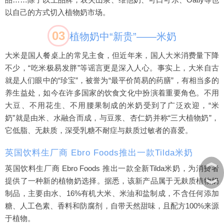
以自己的方式切入植物奶市场。
03
植物奶中“新贵”——米奶
大米是国人餐桌上的常见主食，但近年来，国人大米消费量下降
不少，“吃米极易发胖”等谣言更是深入人心。事实上，大米自古
就是人们眼中的“珍宝”，被誉为“最平价简易的药膳”，有相当多的
养生益处，如今在许多国家的饮食文化中扮演着重要角色。不用
大豆、不用花生、不用腰果制成的米奶受到了广泛欢迎，“米
奶”就是由米、水融合而成，与豆浆、杏仁奶并称“三大植物奶”，
它低脂、无麸质，深受乳糖不耐症与麸质过敏者的喜爱。
英国饮料生厂商 Ebro Foods推出一款Tilda米奶
︽
英国饮料生厂商 Ebro Foods 推出一款全新Tilda米奶，为消费者
︾
提供了一种新的植物奶选择。据悉，该新产品属于无麸质植物奶
制品，主要由水、16%有机大米、米油和盐制成，不含任何添加
糖、人工色素、香料和防腐剂，自带天然甜味，且配方100%来源
于植物。