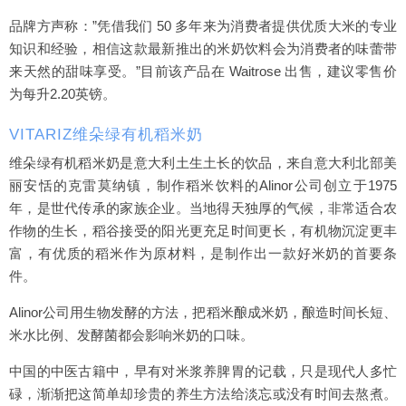
品牌方声称：”凭借我们 50 多年来为消费者提供优质大米的专业
知识和经验，相信这款最新推出的米奶饮料会为消费者的味蕾带
来天然的甜味享受。”目前该产品在 Waitrose 出售，建议零售价
为每升2.20英镑。
VITARIZ维朵绿有机稻米奶
维朵绿有机稻米奶是意大利土生土长的饮品，来自意大利北部美
丽安恬的克雷莫纳镇，制作稻米饮料的Alinor公司创立于1975
年，是世代传承的家族企业。当地得天独厚的气候，非常适合农
作物的生长，稻谷接受的阳光更充足时间更长，有机物沉淀更丰
富，有优质的稻米作为原材料，是制作出一款好米奶的首要条
件。
Alinor公司用生物发酵的方法，把稻米酿成米奶，酿造时间长短、
米水比例、发酵菌都会影响米奶的口味。
中国的中医古籍中，早有对米浆养脾胃的记载，只是现代人多忙
碌，渐渐把这简单却珍贵的养生方法给淡忘或没有时间去熬煮。