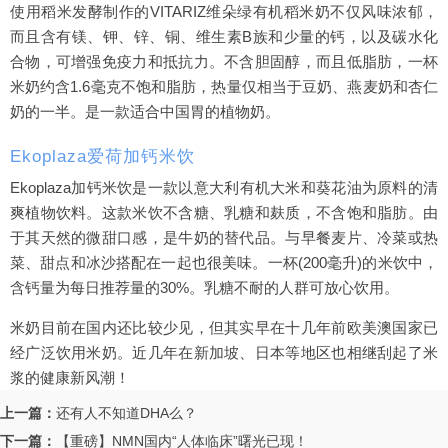
使用稻米发酵制作的VITARIZ维朵绿有机稻米奶不仅风味浓郁，
而且含有镁、钾、锌、铜、维生素B族和少量的钙，以及碳水化
合物，可增强免疫力和抵抗力。不含胆固醇，而且低脂肪，一杯
米奶约含1.6毫克不饱和脂肪，热量仅相当于豆奶、燕麦奶和杏仁
奶的一半。是一款适合中国胃的植物奶。
Ekoplaza爱荷加钙米饮
Ekoplaza加钙米饮是一款以意大利有机大米和葵花油为原料的清
爽植物饮料。这款米饮不含糖、乳糖和麸质，不含饱和脂肪。由
于其天然的微甜口感，是牛奶的替代品。与早餐麦片、冷菜或热
菜、甜点和冰沙搭配在一起也很美味。一杯(200毫升)的米饮中，
含钙量为每日推荐量的30%。乳糖不耐的人群可放心饮用。
米奶目前在国内还比较少见，但其实早在十几年前欧美澳国家已
经广泛饮用米奶。近几年在新加坡、日本等地区也相继刮起了米
浆的健康新风潮！
上一篇：
还有人不知道DHA么？
下一篇：
【重磅】NMN国内“人体临床”曙光已现！