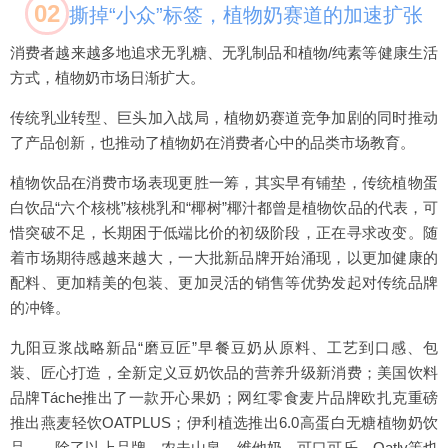
02
撕掉“小众”标签，植物奶赛道的加速扩张
消费者越来越多地追求无乳糖、无乳制品和植物/纯素等健康生活
方式，植物奶市场日渐扩大。
传统乳业转型、巨头加入战局，植物奶赛道竞争加剧的同时推动
了产品创新，也推动了植物奶在消费者心中的品类市场教育。
植物饮品在消费市场表现更胜一筹，其实早有铺垫，传统植物蛋
白饮品“六个核桃”核桃乳和“椰树”椰汁都曾是植物饮品的代表，可
惜突破不足，长期困于低端比价的初级阶段，正在寻求改变。随
着市场期待感越来越大，一大批新品牌开始涌现，以更加健康的
配料、更加精美的包装、更加灵活的销售等优势发起对传统品牌
的冲锋。
九阳豆浆战略新品“磨豆匠”早餐豆奶从原料、工艺到口感、包
装、匠心打造，全新定义豆奶饮品的营养升级新消费；美国饮料
品牌Táche推出了一款开心果奶；网红零食麦片品牌欧扎克重磅
推出燕麦轻饮OATPLUS；伊利植选推出6.0高蛋白无糖植物奶饮
品……除了以上品牌，农夫山泉、维他奶、可口可乐、Oatly等也