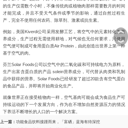
的生产仅需数个小时，不像传统肉或植物肉那样需要数月的时间
才能完成，并且不受天气条件或季节的影响，通过自然过程生
产，完全不使用任何农药、除草剂、激素或抗生素。
︽
例如，美国Kiverdi公司采用发酵工艺，将空气中的元素转化为营
养成分，生产过程无需使用耕地，对气候也无任何要求，只使用
︾
空气便可制成可食用蛋白质Air Protein，由此创造出世界上第一种
基于空气的肉。
芬兰Solar Foods公司以空气中的二氧化碳和可持续电力为原料，
生产出富含蛋白质的产品 solein营养成分，可代替从肉类和乳制
品中获得的营养。Solar Foods已经研发了超过20款含有空气蛋白
的食品产品，并即将开始商业化生产。
就像世界正在接受植物肉一样，空气基肉可能会成为食品生产可
持续运动的下一个发展方向，作为在不增加自然资源压力的情况
下养活不断增长的人口的一个解决方案。
上一篇：
功能食品饮料接踵而来，「富硒」蓝海有待深挖