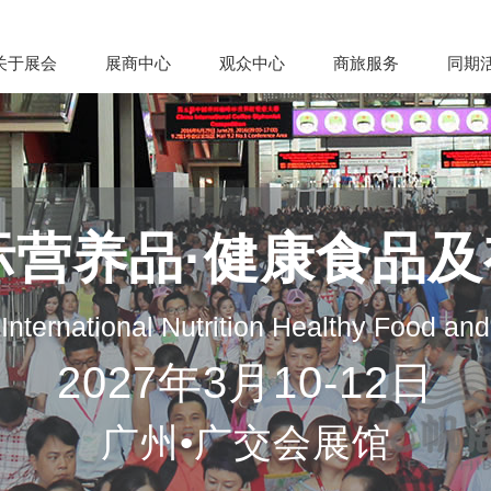
关于展会
展商中心
观众中心
商旅服务
同期
际营养品·健康食品
nternational Nutrition Healthy Food an
2027年3月10-12日
广州•广交会展馆