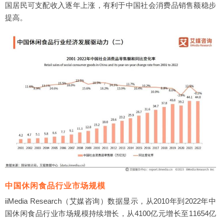
图表10 2022年1-12月中国批发市场白条猪价格
国居民可支配收入逐年上涨，有利于中国社会消费品销售额稳步
图表11 2019-2022年卫龙旗下各品类销售额
提高。
图表12 2019-2022年卫龙产品线上线下收入占比
图表13 2023年卫龙口碑和主题词云
图表14 2022年三只松鼠各品类销售额
图表15 2019-2022年三只松鼠线上线下收入
图表16 2022年三只松鼠线下渠道销售额各占比
图表17 2023年三只松鼠口碑和主题词云
图表18 2019-2022年良品铺子营业收入和净利润
图表19 2019-2022年良品铺子采购及运输成本
图表20 2019-2022年良品铺子不同类别产品收入额
图表21 2018-2022年良品铺子研发费用
图表22 2023年良品铺子口碑和主题词云
图表23 2020-2022年轩妈食品蛋黄酥销售数量
图表24 2023年轩妈食品口碑和主题词云
图表25 2019-2022年王小卤销售收入
图表26 2023年王小卤口碑和主题词云
中国休闲食品行业市场规模
图表27 2023年中国休闲食品消费者购买品类分析
图表28 2023年中国休闲食品消费者喜欢的休闲食品品类
iiMedia Research（艾媒咨询）数据显示，从2010年到2022年中
图表29 2023年中国消费者购买休闲食品的频率
国休闲食品行业市场规模持续增长，从4100亿元增长至11654亿
图表30 2023年中国消费者单次购买休闲食品金额