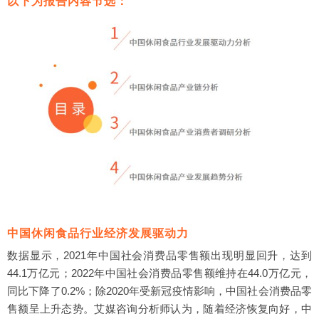
以下为报告内容节选：
中国休闲食品消费者健康溢价调研分析
中国休闲食品消费者颜值溢价调研分析
中国休闲食品网红品牌调研分析：尝试意愿
中国休闲食品网红品牌调研分析：购买动机
中国休闲食品网红品牌调研分析：存在问题
四、中国休闲食品产业发展趋势分析
中国休闲食品产业发展趋势一：竞争加剧
中国休闲食品产业发展趋势二：健康化
中国休闲食品产业发展趋势三：颜值倾向
图表
图表1 2013-2022年中国人均可支配收入与人均消费支出数据
分析
图表2 2001-2022年中国社会消费品零售额和其同比变化率
图表3 2023年中国消费者休闲食品消费态度分析
图表4 2023年中国消费者休闲食品未来消费意愿分析
中国休闲食品行业经济发展驱动力
图表5 2014-2022年中国休闲食品相关专利数量
数据显示，2021年中国社会消费品零售额出现明显回升，达到
图表6 2010-2027年中国休闲零食行业规模及预测
44.1万亿元；2022年中国社会消费品零售额维持在44.0万亿元，
图表7 2016-2022年中国糖类作物产量
同比下降了0.2%；除2020年受新冠疫情影响，中国社会消费品零
图表8 2016-2022年中国食糖进口量
图表9 2012-2022年中国小麦产量
售额呈上升态势。艾媒咨询分析师认为，随着经济恢复向好，中