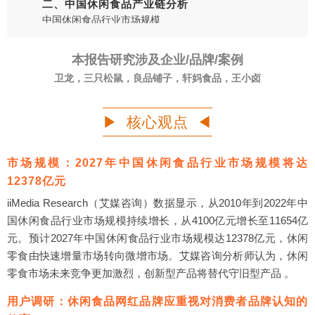
二、中国休闲食品产业链分析
中国休闲食品行业市场规模
中国休闲食品产业链图谱
中国休闲食品产业链上游原料：糖类作物
本报告研究涉及企业/品牌/案例
中国休闲食品产业链上游原料：小麦
卫龙，三只松鼠，良品铺子，轩妈食品，王小卤
中国休闲食品产业链上游原料：猪肉
中国休闲食品产业品牌对比分析
中国休闲食品行业情报竞争案例：卫龙（发展历程）
▶ 核心观点 ◀
中国休闲食品行业情报竞争案例：卫龙（产品类别
中国休闲食品行业情报竞争案例：卫龙（销售渠道）
中国休闲食品行业情报竞争案例：卫龙（营销方式）
市场规模：2027年中国休闲食品行业市场规模将达
中国休闲食品行业情报竞争案例：卫龙（企业舆情）
12378亿元
中国休闲食品行业情报竞争案例：三只松鼠（发展历程）
iiMedia Research（艾媒咨询）数据显示，从2010年到2022年中
中国休闲食品行业情报竞争案例：三只松鼠（产品类别）
国休闲食品行业市场规模持续增长，从4100亿元增长至11654亿
中国休闲食品行业情报竞争案例：三只松鼠（营收情况）
中国休闲食品行业情报竞争案例：三只松鼠（营销方式）
元。预计2027年中国休闲食品行业市场规模达12378亿元，休闲
中国休闲食品行业情报竞争案例：三只松鼠（企业舆情）
零食由快速增量市场转向微增市场。艾媒咨询分析师认为，休闲
中国休闲食品行业情报竞争案例：良品铺子（发展历程）
零食市场未来竞争更加激烈，创新型产品将替代守旧型产品 。
中国休闲食品行业情报竞争案例：良品铺子（财务状况）
中国休闲食品行业情报竞争案例：良品铺子（产品类别）
用户调研：休闲食品网红品牌应重视对消费者品牌认知的
中国休闲食品行业情报竞争案例：良品铺子（研发情况）