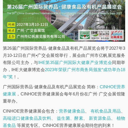
第26届广州国际营养品·健康食品及有机产品展览会将于2027年3
月10-12日在广州•广交会展馆举行，展会由广州市亿帆展览服务
有限公司主办，与
IHE第35届广州国际大健康产业博览会
同期举
办，IHE大健康博览会
2023年荣获广州市商务局颁发“成功举办18
年”奖
！。
广州国际营养品·健康食品及有机产品展览会 简称：
CINHOE营养
健康展
，CINHOE营养健康展会每年6月份在广州·广交会展馆隆
重举办。
CINHOE营养健康展会包含：
营养健康食品
、
有机食品及用品
、
高端进口健康食品及饮料
、
益生菌、酵素
、
新资源食品
、
植物
基食品
等展览专区。CINHOE营养健康展会期待您的到来！