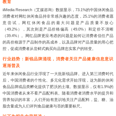
教育
中国休闲食品行业情报竞争案例：良品铺子（企业舆情）
iiMedia Research（艾媒咨询）数据显示，73.1%的中国休闲食品
中国休闲食品行业情报竞争案例：轩妈食品（旗下产品）
消费者对网红休闲食品持非常感兴趣的态度，25.1%的消费者愿
中国休闲食品行业情报竞争案例：轩妈食品（销售渠道）
中国休闲食品行业情报竞争案例：轩妈食品（营销方式）
意尝试，网红休闲食品的最大问题是产品质量不放心
中国休闲食品行业情报竞争案例：轩妈食品（企业舆情）
（49.2%），其次则是产品价格偏高（49.0%）和定价不清晰
中国休闲食品行业情报竞争案例：王小卤（发展历程）
（39.4%）。网红品牌更应考虑的问题是如何让消费者信任产品
中国休闲食品行业情报竞争案例：王小卤（产品策略）
的高价格源于产品制作的高成本，以及品牌对产品质量的用心把
中国休闲食品行业情报竞争案例：王小卤（销售渠道）
控，促成消费者从尝鲜式购买向品牌忠实客户的转变。
中国休闲食品行业情报竞争案例：王小卤（营销方式）
中国休闲食品行业情报竞争案例：王小卤（企业舆情）
行业趋势：新锐品牌涌现，消费者关注产品健康信息意识
三、中国休闲食品产业消费者调研分析
逐渐普及
中国休闲食品消费者画像分析
近年来休闲食品行业浮现了一大批新锐品牌。进入第三消费时代
中国休闲食品消费者购买品类调研分析
中国休闲食品消费者产品偏好调研分析
后，中国消费者的个性化、多元化需求开始浮现，这为新的休闲
中国休闲食品消费者消费频次调研分析
食品品牌或品类孵化提供了肥沃的土壤。数据显示，仅有1.9%的
中国休闲食品消费者消费金额调研分析
中国消费者从来不看产品配料表。随着消费者消费水平的提升和
中国休闲食品消费者购买渠道调研分析
营养知识的丰富，人们开始有意识地关注产品配料，盐、糖、油
中国休闲食品消费者消费场景调研分析
脂含量成为人们评判食品健康与否的重要标尺。
中国休闲食品消费者购买原因调研分析
中国休闲食品消费者考虑因素调研分析