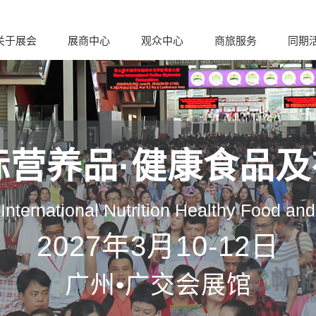
关于展会
展商中心
观众中心
商旅服务
同期
际营养品·健康食品
nternational Nutrition Healthy Food an
2027年3月10-12日
广州•广交会展馆