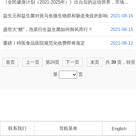
《全民健身计划（2021-2025年）》出台后的运动营养，市场能有多大？
2021-08-17
益生元和益生菌对斑马鱼微生物群和肠道免疫的影响
2021-08-16
盛世大“糖”，泡菜衍生益生菌如何御风而行？
2021-08-15
重磅丨特医食品医院规范化收费即将落定
2021-08-12
首页
上一页
第24页
下一页
末页
共
39
页，转至
第
页
联系我们
导航菜单
English