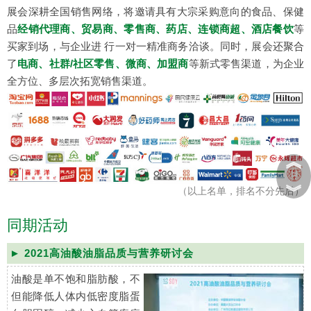
展会深耕全国销售网络，将邀请具有大宗采购意向的食品、保健
品
经销代理商、贸易商、零售商、药店、连锁商超、酒店餐饮
等
买家到场，与企业进 行一对一精准商务洽谈。同时，展会还聚合
了
电商、社群/社区零售、微商、加盟商
等新式零售渠道，为企业
全方位、多层次拓宽销售渠道。
︽
︾
（以上名单，排名不分先后）
同期活动
► 2021高油酸油脂品质与营养研讨会
油酸是单不饱和脂肪酸，不
但能降低人体内低密度脂蛋