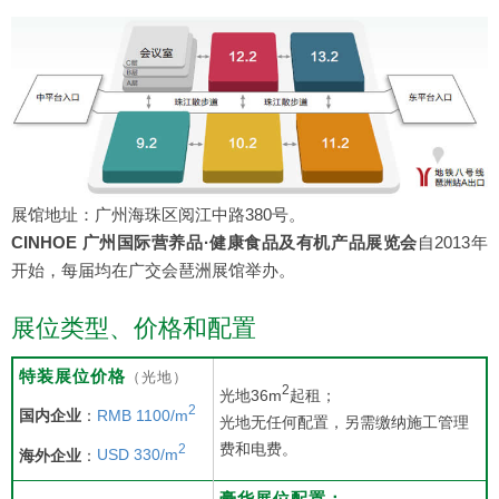
展馆地址：广州海珠区阅江中路380号。
CINHOE 广州国际营养品·健康食品及有机产品展览会
自2013年
开始，每届均在广交会琶洲展馆举办。
展位类型、价格和配置
特装展位价格
（光地）
2
光地36m
起租；
2
国内企业
：
RMB 1100/m
光地无任何配置，另需缴纳施工管理
费和电费。
2
海外企业
：
USD 330/m
豪华展位配置：